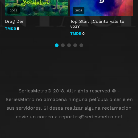
2022
2021
Drag Den
Top Star. ¿Cuánto vale tu
L
voz?
TMDB
5
TMDB
0
SeriesMetro® 2018. All rights reserved © -
SeriesMetro no almacena ninguna película o serie en
sus servidores. Si desea realizar alguna reclamación
envíe un correo a
reportes@seriesmetro.net