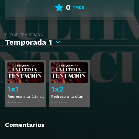
0
TMDB
ELEGIR TEMPORADA
Temporada
1
Ver
Ver
1x1
1x2
Regreso a la última tentación Temporada 1 Capitulo 1
Regreso a la última tentación Temporada 1 Capitulo 2
5 años hace
5 años hace
Comentarios