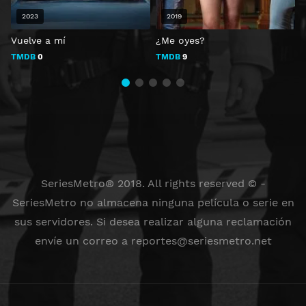
2023
2019
Vuelve a mí
¿Me oyes?
F
TMDB
0
TMDB
9
SeriesMetro® 2018. All rights reserved © -
SeriesMetro no almacena ninguna película o serie en
sus servidores. Si desea realizar alguna reclamación
envíe un correo a
reportes@seriesmetro.net