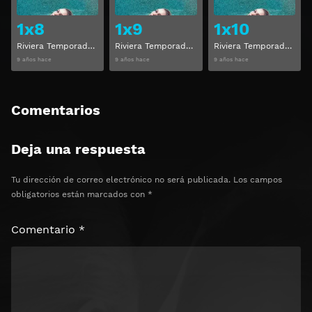
1x8
1x9
1x10
Riviera Temporada 1 Capitulo 8
Riviera Temporada 1 Capitulo 9
Riviera Temporada 1 Capitulo 10
9 años hace
9 años hace
9 años hace
Comentarios
Deja una respuesta
Tu dirección de correo electrónico no será publicada.
Los campos
obligatorios están marcados con
*
Comentario
*