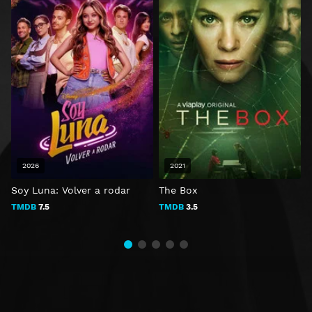
2026
2021
Soy Luna: Volver a rodar
The Box
D
TMDB
7.5
TMDB
3.5