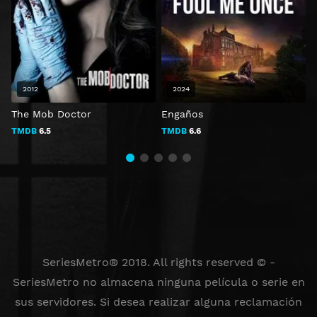
2012
2024
The Mob Doctor
Engaños
S
TMDB
6.5
TMDB
6.6
SeriesMetro® 2018. All rights reserved © -
SeriesMetro no almacena ninguna película o serie en
sus servidores. Si desea realizar alguna reclamación