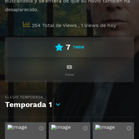
buscándola y se entera de que su novio también ha
desaparecido.
254 Total de Views
, 1 Views de hoy
7
TMDB
Trailer
ELEGIR TEMPORADA
Temporada
1
Ver
Ver