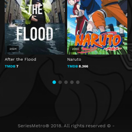
2024
2002
After the Flood
Naruto
B
TMDB
7
TMDB
8.366
SeriesMetro® 2018. All rights reserved © -