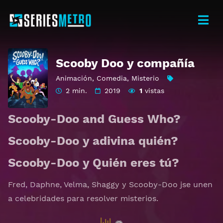
Scooby Doo y compañía
Animación
,
Comedia
,
Misterio
2 min.
2019
1
vistas
Scooby-Doo and Guess Who?
Scooby-Doo y adivina quién?
Scooby-Doo y Quién eres tú?
Fred, Daphne, Velma, Shaggy y Scooby-Doo jse unen
a celebridades para resolver misterios.