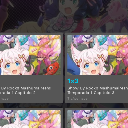
Ver
1x3
By Rock!! Mashumairesh!!
Show By Rock!! Mashumairesh
rada 1 Capitulo 2
Temporada 1 Capitulo 3
 hace
7 años hace
Ver