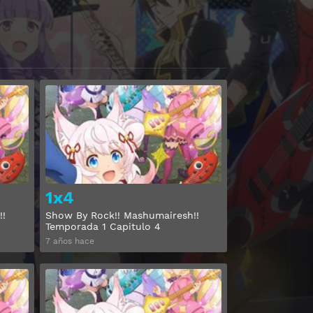
Ver
Ver
1x4
!!
Show By Rock!! Mashumairesh!!
Temporada 1 Capitulo 4
7 años hace
Ver
Ver