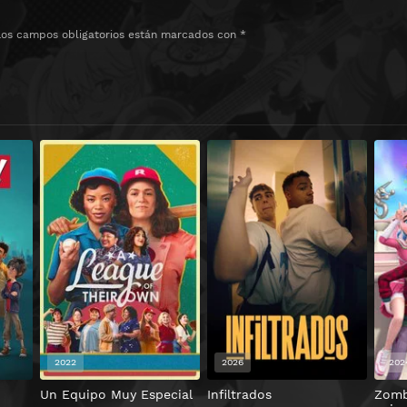
Los campos obligatorios están marcados con
*
2022
2026
202
Un Equipo Muy Especial
Infiltrados
Zombi