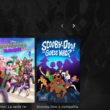
4
2019
es: La serie re-
Scooby Doo y compañía
Claws