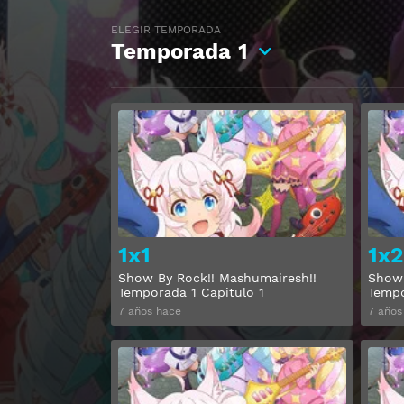
ELEGIR TEMPORADA
Temporada
1
Ver
1x1
1x2
Show By Rock!! Mashumairesh!!
Show 
Temporada 1 Capitulo 1
Tempo
7 años hace
7 años
Ver