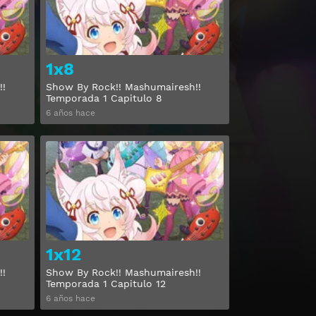
1x8
!!
Show By Rock!! Mashumairesh!!
Temporada 1 Capitulo 8
6 años hace
Ver
Ver
1x12
!!
Show By Rock!! Mashumairesh!!
Temporada 1 Capitulo 12
6 años hace