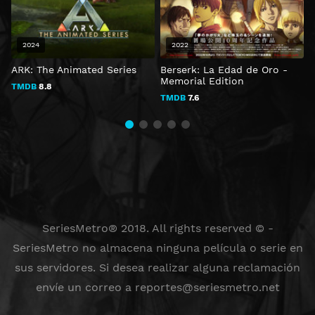
2024
2022
ARK: The Animated Series
Berserk: La Edad de Oro -
E
Memorial Edition
TMDB
8.8
TMDB
7.6
SeriesMetro® 2018. All rights reserved © -
SeriesMetro no almacena ninguna película o serie en
sus servidores. Si desea realizar alguna reclamación
envíe un correo a
reportes@seriesmetro.net