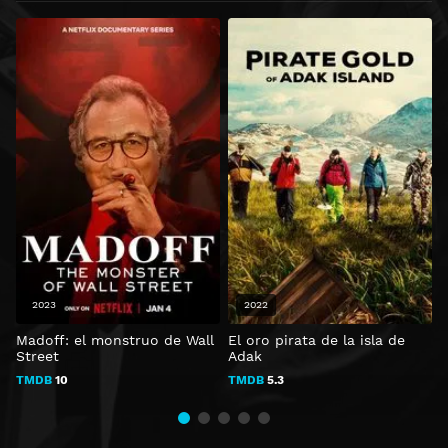
2023
2022
Madoff: el monstruo de Wall
El oro pirata de la isla de
L
Street
Adak
TMDB
10
TMDB
5.3