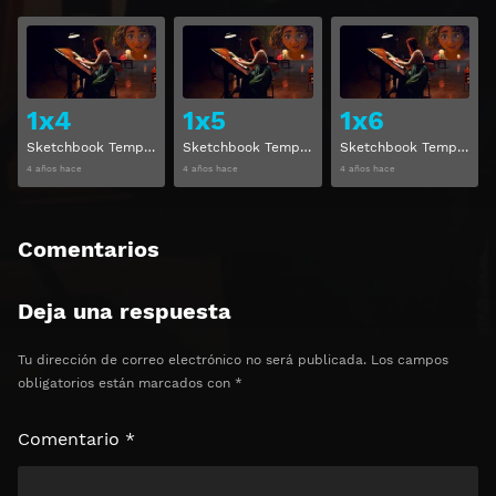
Ver
Ver
1x4
1x5
1x6
Sketchbook Temporada 1 Capitulo 4
Sketchbook Temporada 1 Capitulo 5
Sketchbook Temporada 1 Capitulo 6
4 años hace
4 años hace
4 años hace
Comentarios
Deja una respuesta
Tu dirección de correo electrónico no será publicada.
Los campos
obligatorios están marcados con
*
Comentario
*