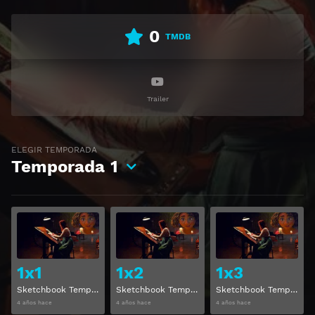
0
TMDB
Trailer
ELEGIR TEMPORADA
Temporada
1
Ver
Ver
1x1
1x2
1x3
Sketchbook Temporada 1 Capitulo 1
Sketchbook Temporada 1 Capitulo 2
Sketchbook Temporada 1 Capitulo 3
4 años hace
4 años hace
4 años hace