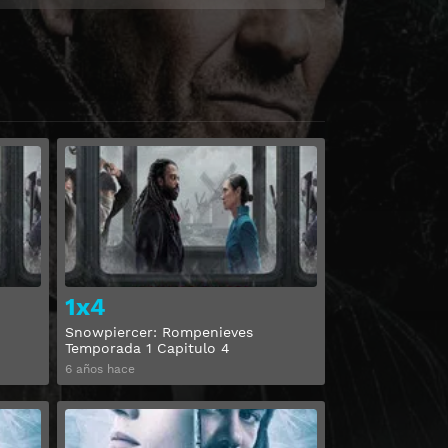
Ver
Ver
1x4
Snowpiercer: Rompenieves
Temporada 1 Capitulo 4
6 años hace
Ver
Ver