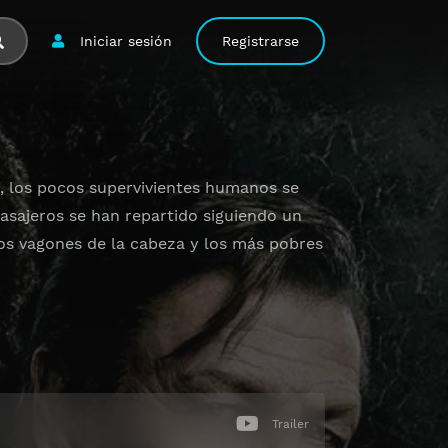
Iniciar sesión
Registrarse
s, los pocos supervivientes humanos se
pasajeros se han repartido siguiendo un
los vagones de la cabeza y los más pobres
Trailer