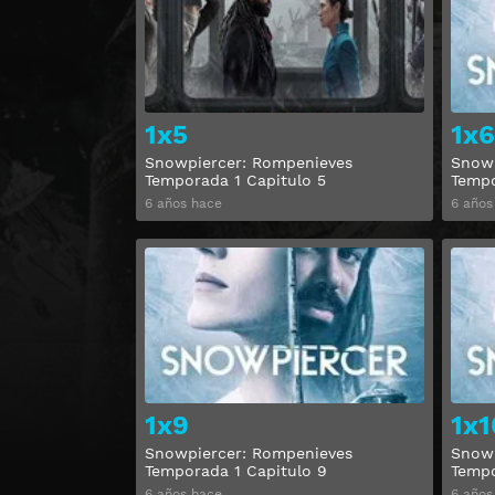
1x5
1x6
Snowpiercer: Rompenieves
Snowp
Temporada 1 Capitulo 5
Tempo
6 años hace
6 años
Ver
1x9
1x1
Snowpiercer: Rompenieves
Snowp
Temporada 1 Capitulo 9
Tempo
6 años hace
6 años