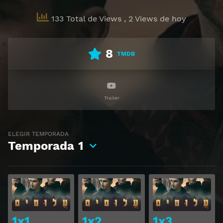
133 Total de Views
, 2 Views de hoy
8
TMDB
Trailer
ELEGIR TEMPORADA
Temporada
1
Ver
Ver
1x1
1x2
1x3