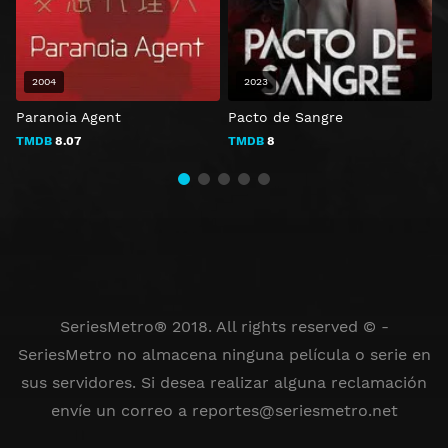
2004
2023
Paranoia Agent
Pacto de Sangre
B
TMDB
8.07
TMDB
8
SeriesMetro® 2018. All rights reserved © -
SeriesMetro no almacena ninguna película o serie en
sus servidores. Si desea realizar alguna reclamación
envíe un correo a
reportes@seriesmetro.net