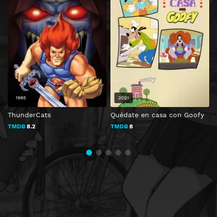
1985
2021
ThunderCats
Quédate en casa con Goofy
I
TMDB
8.2
TMDB
8