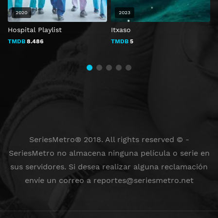
2020
2023
Hospital Playlist
Itxaso
K
o
TMDB
8.486
TMDB
5
SeriesMetro® 2018. All rights reserved © -
SeriesMetro no almacena ninguna película o serie en
sus servidores. Si desea realizar alguna reclamación
envíe un correo a
reportes@seriesmetro.net