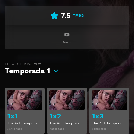
7.5
TMDB
Trailer
ELEGIR TEMPORADA
Temporada
1
Ver
Ver
1x1
1x2
1x3
The Act Temporada 1 Capitulo 1
The Act Temporada 1 Capitulo 2
The Act Temporada 1 Capitulo 3
7 años hace
7 años hace
7 años hace