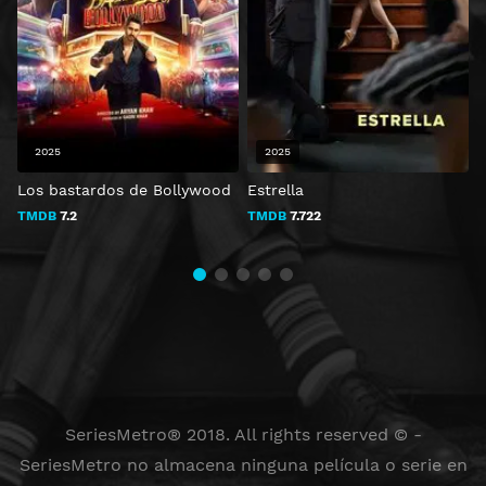
2025
2025
Los bastardos de Bollywood
Estrella
TMDB
7.2
TMDB
7.722
SeriesMetro® 2018. All rights reserved © -
SeriesMetro no almacena ninguna película o serie en