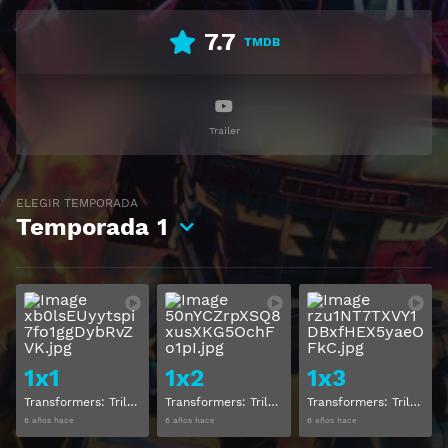
7.7
TMDB
Trailer
ELEGIR TEMPORADA
Temporada
1
Ver
Ver
1x1
1x2
1x3
Transformers: Trilogía de la guerra por Cybertron Temporada 1 Capitulo 1
Transformers: Trilogía de la guerra por Cybertron Temporada 1 Capitulo 2
Transformers: Trilogía de la guerra por Cybertron Temporada 1 Capitulo 3
6 años hace
6 años hace
6 años hace