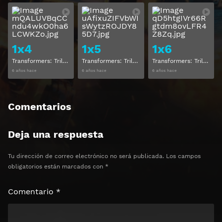
Ver
Ver
1x4
1x5
1x6
Transformers: Trilogía de la guerra por Cybertron Temporada 1 Capitulo 4
Transformers: Trilogía de la guerra por Cybertron Temporada 1 Capitulo 5
Transformers: Trilogía de la guerra por Cybertron Temporada 1 Capitulo 6
6 años hace
6 años hace
6 años hace
Comentarios
Deja una respuesta
Tu dirección de correo electrónico no será publicada.
Los campos
obligatorios están marcados con
*
Comentario
*