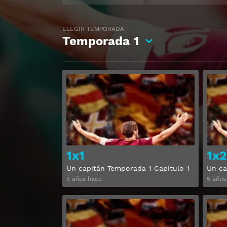
ELEGIR TEMPORADA
Temporada
1
Ver
1x1
1x2
Un capitán Temporada 1 Capitulo 1
Un ca
5 años hace
5 años
Ver