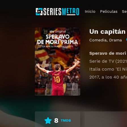
Inicio
Peliculas
Se
Un capitán
Comedia
,
Drama
Speravo de morì
Serie de TV (2021
Italia como 'El N
2017, a los 40 a
8
TMDB