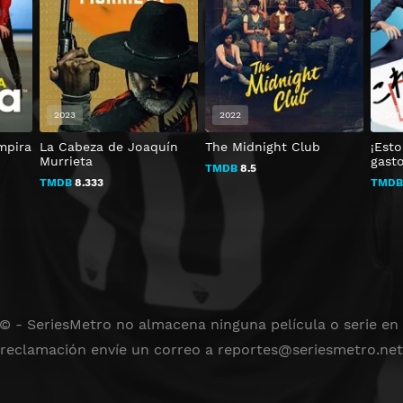
2023
2022
201
mpira
La Cabeza de Joaquín
The Midnight Club
¡Est
Murrieta
gasto
TMDB
8.5
TMDB
8.333
TMD
 © - SeriesMetro no almacena ninguna película o serie en s
reclamación envíe un correo a
reportes@seriesmetro.net