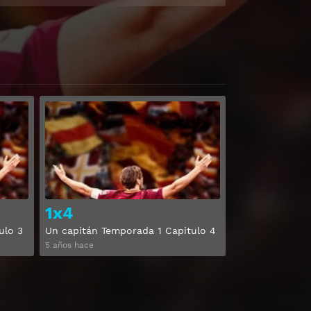
Ver
Ver
1x4
ulo 3
Un capitán Temporada 1 Capitulo 4
5 años hace