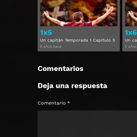
1x5
1x6
Un capitán Temporada 1 Capitulo 5
Un ca
5 años hace
5 años
Comentarios
Deja una respuesta
Comentario
*