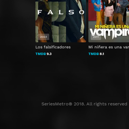
2023
2011
Los falsificadores
Mi niñera es una va
TMDB
9.3
TMDB
8.1
SeriesMetro® 2018. All rights reserved