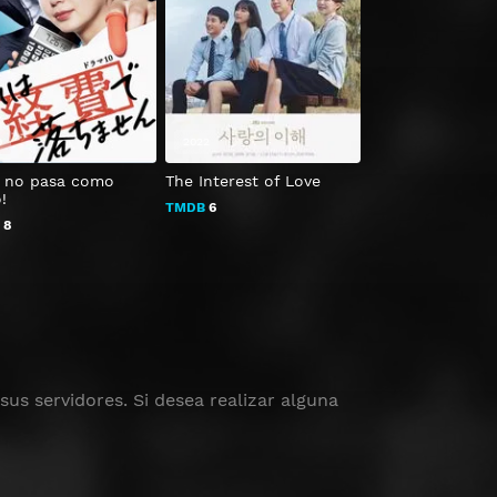
9
2022
2023
o no pasa como
The Interest of Love
El quinto día
!
TMDB
6
TMDB
6.7
B
8
us servidores. Si desea realizar alguna