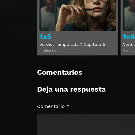
1x5
1x6
Verdict Temporada 1 Capitulo 5
Verdi
4 años hace
4 años
Comentarios
Deja una respuesta
Comentario
*