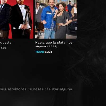
2
2022
2023
rquesta
Hasta que la plata nos
Ten Pound Pom
separe (2022)
B
6.75
TMDB
5
TMDB
8.374
us servidores. Si desea realizar alguna