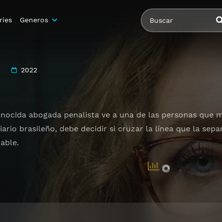
ries
Generos
2022
ocida abogada penalista ve a una de las personas que má
ario brasileño, debe decidir si cruzar la línea que la sep
able.