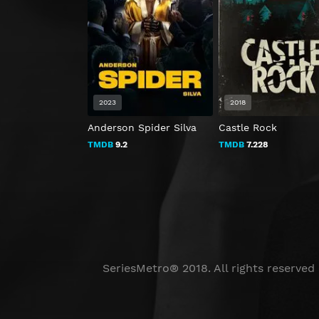
2023
2018
Anderson Spider Silva
Castle Rock
TMDB
9.2
TMDB
7.228
SeriesMetro® 2018. All rights reserved