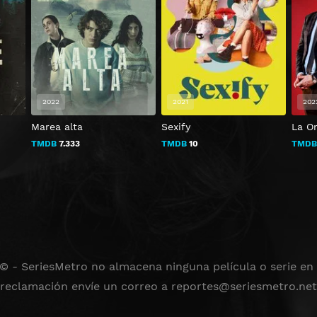
2022
2021
202
Marea alta
Sexify
La O
TMDB
7.333
TMDB
10
TMD
 © - SeriesMetro no almacena ninguna película o serie en s
reclamación envíe un correo a
reportes@seriesmetro.net