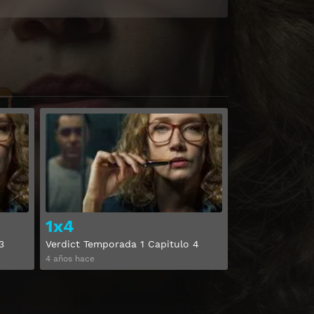
Ver
Ver
1x4
3
Verdict Temporada 1 Capitulo 4
4 años hace