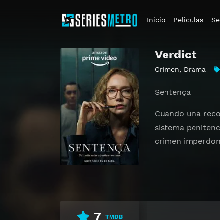
Inicio
Peliculas
Se
Verdict
Crimen
,
Drama
Sentença
Cuando una recon
sistema penitenci
crimen imperdon
7
TMDB