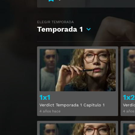
ELEGIR TEMPORADA
Temporada
1
Ver
1x1
1x2
Verdict Temporada 1 Capitulo 1
Verdi
4 años hace
4 años
Ver