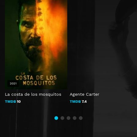
2021
La costa de los mosquitos
Agente Carter
D
TMDB
10
TMDB
7.4