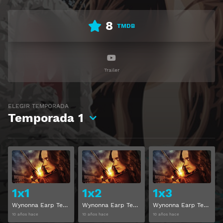
8
TMDB
Trailer
ELEGIR TEMPORADA
Temporada
1
Ver
Ver
1x1
1x2
1x3
Wynonna Earp Temporada 1 Capítulo 1
Wynonna Earp Temporada 1 Capítulo 2
Wynonna Earp Temporada 1 Capítulo 3
10 años hace
10 años hace
10 años hace