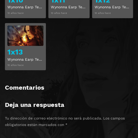
Wynonna Earp Temporada 1 Capítulo 10
Wynonna Earp Temporada 1 Capítulo 11
Wynonna Earp Temporada 1 Capítulo 12
10 años hace
10 años hace
10 años hace
Ver
1x13
Wynonna Earp Temporada 1 Capítulo 13
10 años hace
Comentarios
Deja una respuesta
Tu dirección de correo electrónico no será publicada.
Los campos
obligatorios están marcados con
*