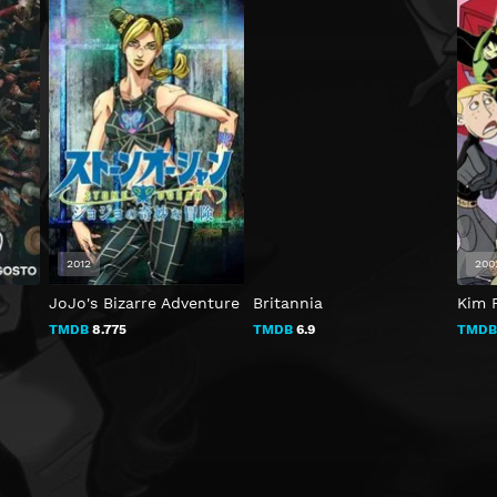
2012
200
JoJo's Bizarre Adventure
Britannia
Kim 
TMDB
8.775
TMDB
6.9
TMD