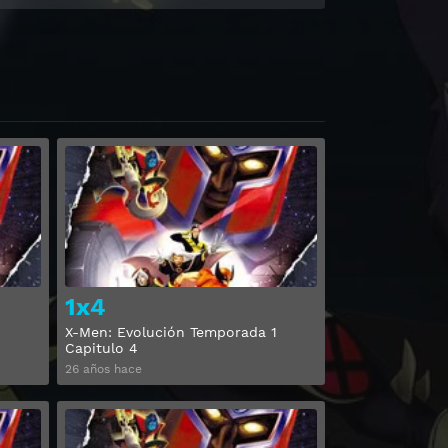
Ver
Ver
1x4
X-Men: Evolución Temporada 1
Capitulo 4
26 años hace
Ver
Ver