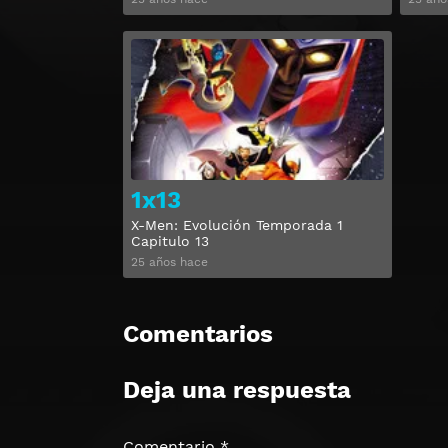
Ver
1x13
X-Men: Evolución Temporada 1
Capitulo 13
25 años hace
Comentarios
Deja una respuesta
Comentario
*