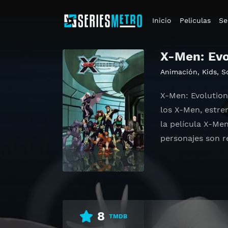
Inicio
Peliculas
Se
X-Men: Evo
Animación
,
Kids
,
S
X-Men: Evolutio
los X-Men, estre
la película X-Me
personajes son r
8
TMDB