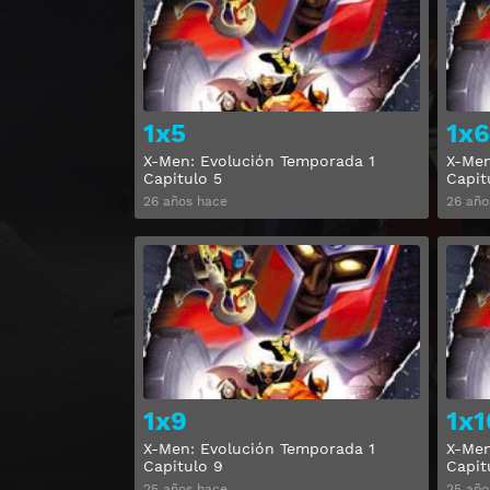
1x5
1x6
X-Men: Evolución Temporada 1
X-Men
Capitulo 5
Capit
26 años hace
26 año
Ver
1x9
1x1
X-Men: Evolución Temporada 1
X-Men
Capitulo 9
Capit
25 años hace
25 año