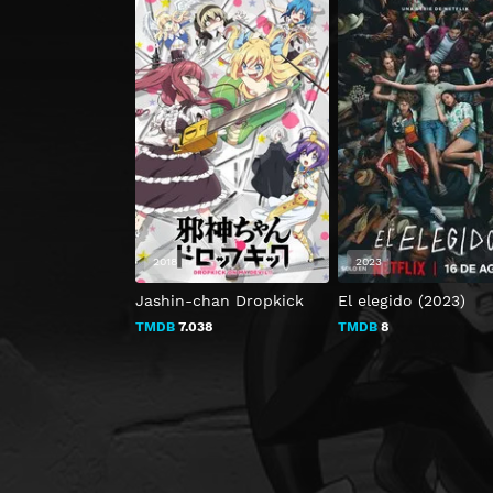
2018
2023
Jashin-chan Dropkick
El elegido (2023)
TMDB
7.038
TMDB
8