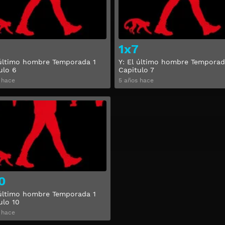
1x7
 último hombre Temporada 1
Y: El último hombre Temporad
ulo 6
Capitulo 7
 hace
5 años hace
Ver
0
 último hombre Temporada 1
ulo 10
 hace