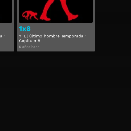
1x8
a 1
Y: El último hombre Temporada 1
Capitulo 8
5 años hace