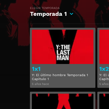
ELEGIR TEMPORADA
Temporada
1
Ver
1x1
1x2
Y: El último hombre Temporada 1
Y: El
Capitulo 1
Capit
5 años hace
5 años
Ver