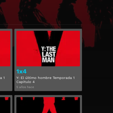
Ver
Ver
1x4
a 1
Y: El último hombre Temporada 1
Capitulo 4
5 años hace
Ver
Ver