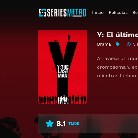
Inicio
Peliculas
Se
Y: El últi
Drama
5 
Atraviesa un mun
cromosoma Y, ex
mientras luchan 
8.1
TMDB