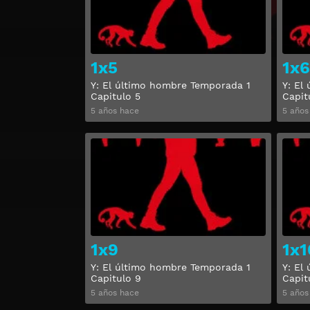
1x5
1x6
Y: El último hombre Temporada 1
Y: El
Capitulo 5
Capit
5 años hace
5 años
Ver
1x9
1x1
Y: El último hombre Temporada 1
Y: El
Capitulo 9
Capit
5 años hace
5 años