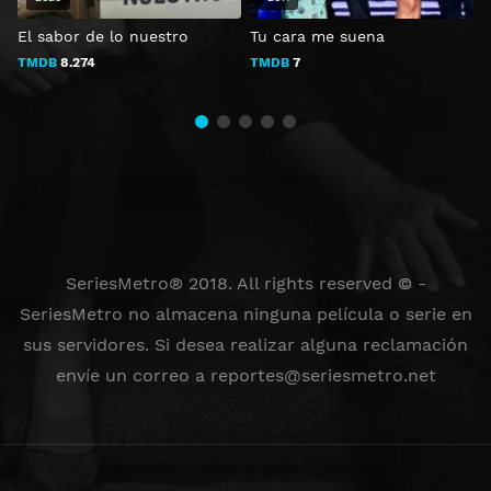
El sabor de lo nuestro
Tu cara me suena
L
TMDB
8.274
TMDB
7
SeriesMetro® 2018. All rights reserved © -
SeriesMetro no almacena ninguna película o serie en
sus servidores. Si desea realizar alguna reclamación
envíe un correo a
reportes@seriesmetro.net