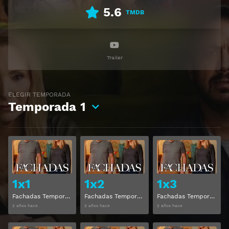
5.6
TMDB
Trailer
ELEGIR TEMPORADA
Temporada
1
Ver
Ver
1x1
1x2
1x3
Fachadas Temporada 1 Capitulo 1
Fachadas Temporada 1 Capitulo 2
Fachadas Temporada 1 Capitulo 3
2 años hace
2 años hace
2 años hace