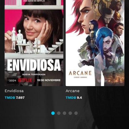
2024
Envidiosa
Arcane
TMDB
7.697
TMDB
9.4