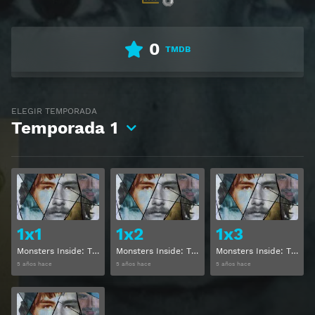
0
TMDB
ELEGIR TEMPORADA
Temporada
1
Ver
Ver
1x1
1x2
1x3
Monsters Inside: The 24 Faces of Billy Milligan Temporada 1 Capitulo 1
Monsters Inside: The 24 Faces of Billy Milligan Temporada 1 Capitulo 2
Monsters Inside: The 24 Faces of Billy Milligan Temporada 1 Capitulo 3
5 años hace
5 años hace
5 años hace
Ver