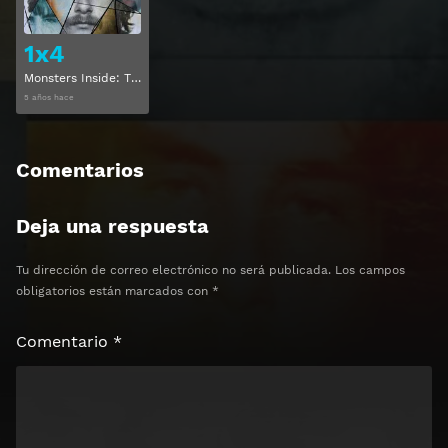
1x4
Monsters Inside: The 24 Faces of Billy Milligan Temporada 1 Capitulo 4
5 años hace
Comentarios
Deja una respuesta
Tu dirección de correo electrónico no será publicada.
Los campos
obligatorios están marcados con
*
Comentario
*