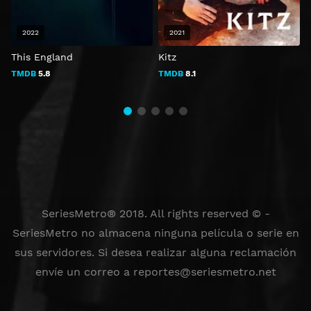
2022
2021
This England
Kitz
M
L
TMDB
5.8
TMDB
8.1
SeriesMetro® 2018. All rights reserved © -
SeriesMetro no almacena ninguna película o serie en
sus servidores. Si desea realizar alguna reclamación
envíe un correo a
reportes@seriesmetro.net