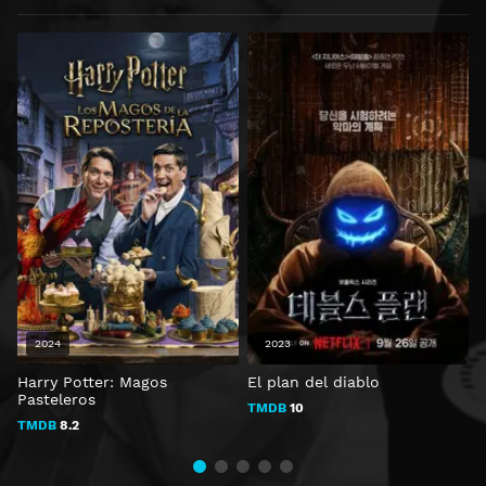
2024
2023
Harry Potter: Magos
El plan del diablo
E
Pasteleros
TMDB
10
TMDB
8.2