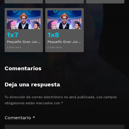
Ver
Ver
1x7
1x8
Pequeño Gran Jurado De La Cocina Temporada 1 Capitulo 7
Pequeño Gran Jurado De La Cocina Temporada 1 Capitulo 8
2 años hace
2 años hace
Comentarios
Deja una respuesta
Tu dirección de correo electrónico no será publicada.
Los campos
obligatorios están marcados con
*
Comentario
*