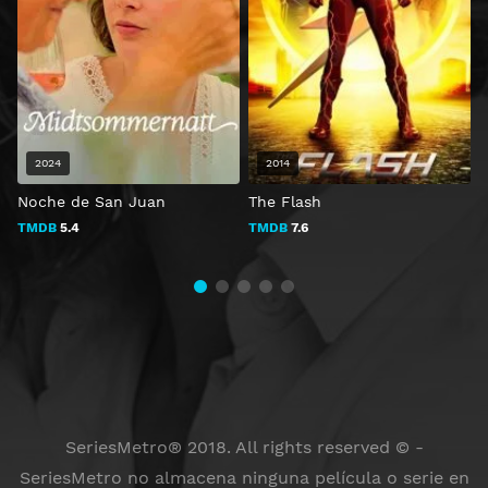
2024
2014
Noche de San Juan
The Flash
W
TMDB
5.4
TMDB
7.6
SeriesMetro® 2018. All rights reserved © -
SeriesMetro no almacena ninguna película o serie en