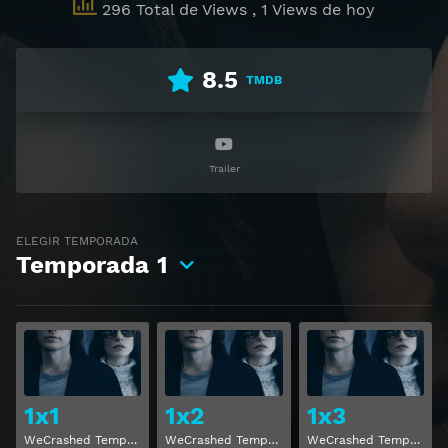
296 Total de Views
, 1 Views de hoy
8.5
TMDB
Trailer
ELEGIR TEMPORADA
Temporada
1
Ver
Ver
1x1
1x2
1x3
WeCrashed Temporada 1 Capitulo 1
WeCrashed Temporada 1 Capitulo 2
WeCrashed Temporada 1 Capitulo 3