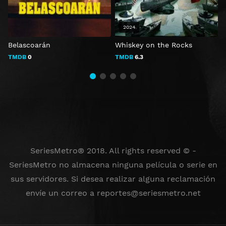
2024
Belascoarán
Whiskey on the Rocks
D
TMDB
0
TMDB
6.3
SeriesMetro® 2018. All rights reserved © -
SeriesMetro no almacena ninguna película o serie en
sus servidores. Si desea realizar alguna reclamación
envíe un correo a
reportes@seriesmetro.net