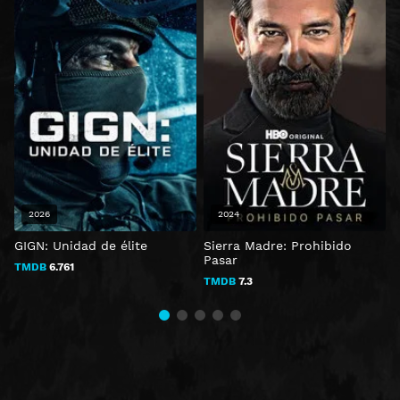
2026
2024
GIGN: Unidad de élite
Sierra Madre: Prohibido
R
Pasar
TMDB
6.761
TMDB
7.3