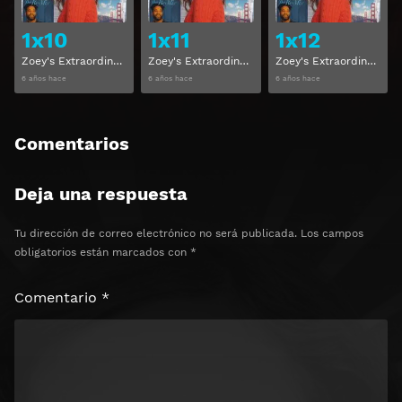
1x10
1x11
1x12
Zoey's Extraordinary Playlist Temporada 1 Capitulo 10
Zoey's Extraordinary Playlist Temporada 1 Capitulo 11
Zoey's Extraordinary Playlist Temporada 1 Capitulo 12
6 años hace
6 años hace
6 años hace
Comentarios
Deja una respuesta
Tu dirección de correo electrónico no será publicada.
Los campos
obligatorios están marcados con
*
Comentario
*