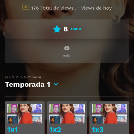
176 Total de Views
, 1 Views de hoy
8
TMDB
Trailer
ELEGIR TEMPORADA
Temporada
1
Ver
Ver
1x1
1x2
1x3